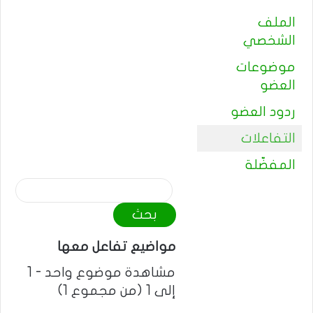
الملف
الشخصي
موضوعات
العضو
ردود العضو
التفاعلات
المفضّلة
م
و
ا
ض
مواضيع تفاعل معها
ي
مشاهدة موضوع واحد - 1
ع
ا
ا
ا
ا
إلى 1 (من مجموع 1)
ا
ل
ل
ل
ل