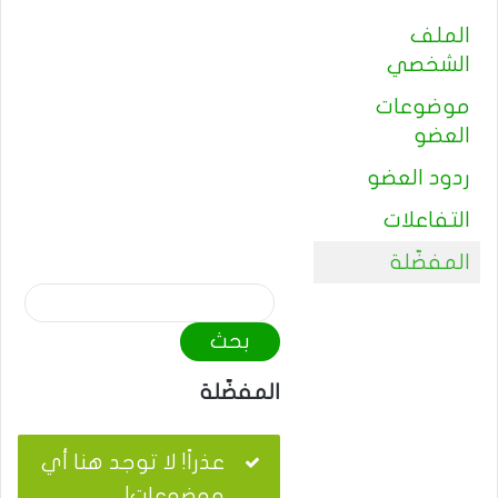
الملف
الشخصي
موضوعات
العضو
ردود العضو
التفاعلات
المفضّلة
م
و
ا
ض
المفضّلة
ي
ع
عذراً! لا توجد هنا أي
ا
موضوعات!