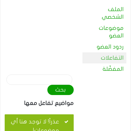
الملف
الشخصي
موضوعات
العضو
ردود العضو
التفاعلات
المفضّلة
م
و
ا
ض
مواضيع تفاعل معها
ي
ع
عذراً! لا توجد هنا أي
ا
موضوعات!