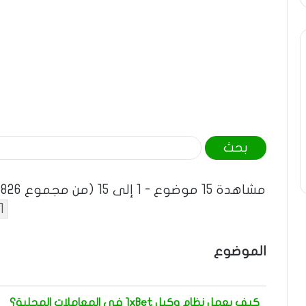
ا
ل
ب
مشاهدة 15 موضوع - 1 إلى 15 (من مجموع 272,826)
ح
1
ث
ع
الموضوع
ن
:
كيف يعمل نظام وكيل 1xBet في المعاملات المحلية؟