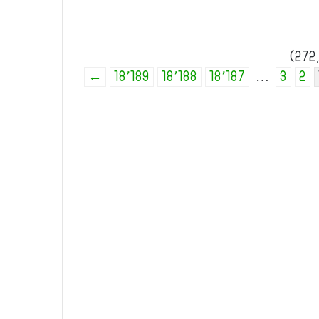
←
18٬189
18٬188
18٬187
…
3
2