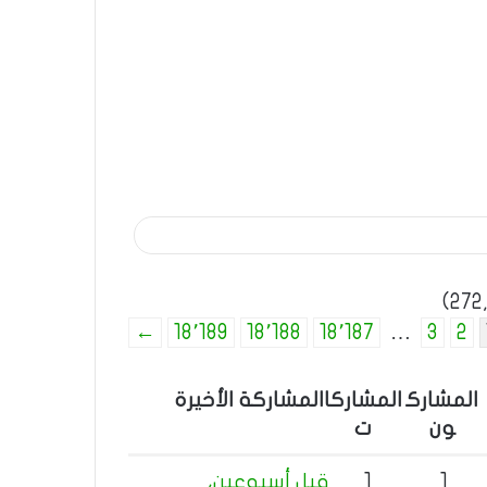
←
18٬189
18٬188
18٬187
…
3
2
المشارك
المشاركا
المشاركة الأخيرة
ون
ت
1
1
قبل أسبوعين،