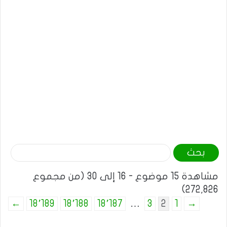
ا
ل
مشاهدة 15 موضوع - 16 إلى 30 (من مجموع
ب
272,826)
ح
ث
←
18٬189
18٬188
18٬187
…
3
2
1
→
ع