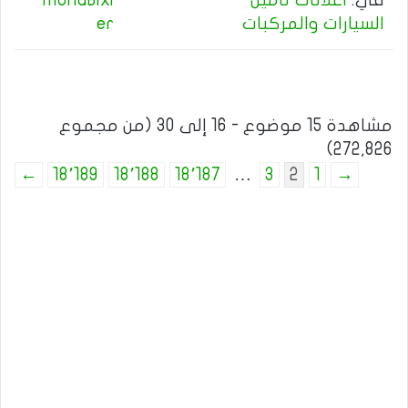
في:
اعلانات تأمين
MonaBixl
السيارات والمركبات
er
مشاهدة 15 موضوع - 16 إلى 30 (من مجموع
272,826)
←
18٬189
18٬188
18٬187
…
3
2
1
→